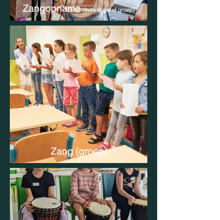
Zangopname
(individueel of groep)
Zang (groep)